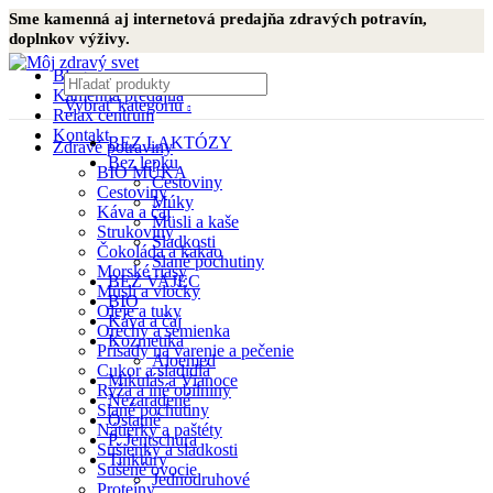
Sme kamenná aj internetová predajňa zdravých potravín,
doplnkov výživy.
Blog
Kamenná predajňa
Vybrať kategóriu
Relax centrum
Kontakt
BEZ LAKTÓZY
Zdravé potraviny
Bez lepku
BIO MÚKA
Cestoviny
Cestoviny
Múky
Káva a čaj
Müsli a kaše
Strukoviny
Sladkosti
Čokoláda a kakao
Slané pochutiny
Morské riasy
BEZ VAJEC
Müsli a vločky
BIO
Oleje a tuky
Káva a čaj
Orechy a semienka
Kozmetika
Prísady na varenie a pečenie
Aloemed
Cukor a sladidlá
Mikuláš a Vianoce
Ryža a iné obilniny
Nezaradené
Slané pochutiny
Ostatné
Nátierky a paštéty
P. Jentschura
Sušienky a sladkosti
Tinktúry
Sušené ovocie
Jednodruhové
Proteíny