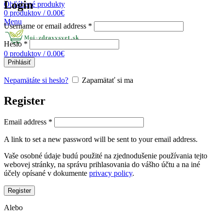
Login
Obľúbené produkty
0
produktov
/
0.00
€
Menu
Username or email address
*
Heslo
*
0
produktov
/
0.00
€
Prihlásiť
Nepamätáte si heslo?
Zapamätať si ma
Register
Email address
*
A link to set a new password will be sent to your email address.
Vaše osobné údaje budú použité na zjednodušenie používania tejto
webovej stránky, na správu prihlasovania do vášho účtu a na iné
účely opísané v dokumente
privacy policy
.
Register
Alebo