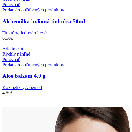
Porovnať
Pridať do obľúbených produktov
Alchemilka bylinná tinktúra 50ml
Tinktúry
,
Jednodruhové
6.50
€
Add to cart
Rýchly náhľad
Porovnať
Pridať do obľúbených produktov
Aloe balzam 4,9 g
Kozmetika
,
Aloemed
4.50
€