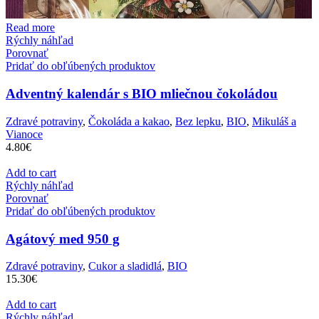
Read more
Rýchly náhľad
Porovnať
Pridať do obľúbených produktov
Adventný kalendár s BIO mliečnou čokoládou
Zdravé potraviny
,
Čokoláda a kakao
,
Bez lepku
,
BIO
,
Mikuláš a
Vianoce
4.80
€
Add to cart
Rýchly náhľad
Porovnať
Pridať do obľúbených produktov
Agátový med 950 g
Zdravé potraviny
,
Cukor a sladidlá
,
BIO
15.30
€
Add to cart
Rýchly náhľad