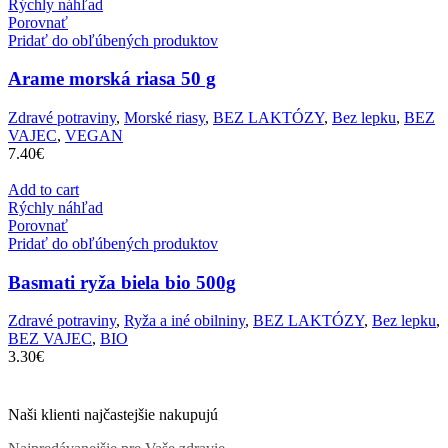
Rýchly náhľad
Porovnať
Pridať do obľúbených produktov
Arame morská riasa 50 g
Zdravé potraviny
,
Morské riasy
,
BEZ LAKTÓZY
,
Bez lepku
,
BEZ
VAJEC
,
VEGAN
7.40
€
Add to cart
Rýchly náhľad
Porovnať
Pridať do obľúbených produktov
Basmati ryža biela bio 500g
Zdravé potraviny
,
Ryža a iné obilniny
,
BEZ LAKTÓZY
,
Bez lepku
,
BEZ VAJEC
,
BIO
3.30
€
Naši klienti najčastejšie nakupujú