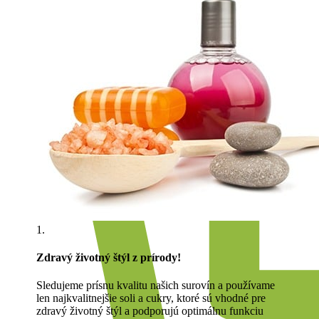
1.
Zdravý životný štýl z prírody!
Sledujeme prísnu kvalitu našich surovín a používame
len najkvalitnejšie soli a cukry, ktoré sú vhodné pre
zdravý životný štýl a podporujú optimálnu funkciu