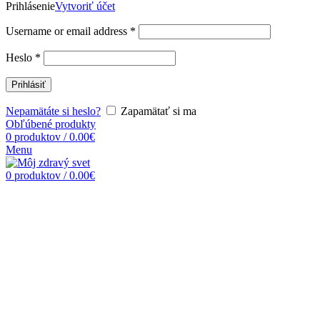
Prihlásenie
Vytvoriť účet
Username or email address
*
Heslo
*
Prihlásiť
Nepamätáte si heslo?
Zapamätať si ma
Obľúbené produkty
0
produktov
/
0.00
€
Menu
0
produktov
/
0.00
€