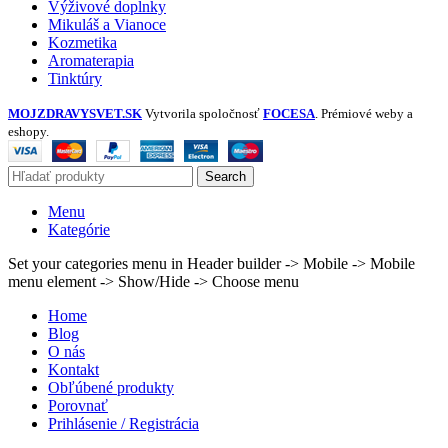
Výživové doplnky
Mikuláš a Vianoce
Kozmetika
Aromaterapia
Tinktúry
MOJZDRAVYSVET.SK
Vytvorila spoločnosť
FOCESA
. Prémiové weby a
eshopy.
Search
Menu
Kategórie
Set your categories menu in Header builder -> Mobile -> Mobile
menu element -> Show/Hide -> Choose menu
Home
Blog
O nás
Kontakt
Obľúbené produkty
Porovnať
Prihlásenie / Registrácia