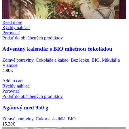
Read more
Rýchly náhľad
Porovnať
Pridať do obľúbených produktov
Adventný kalendár s BIO mliečnou čokoládou
Zdravé potraviny
,
Čokoláda a kakao
,
Bez lepku
,
BIO
,
Mikuláš a
Vianoce
4.80
€
Add to cart
Rýchly náhľad
Porovnať
Pridať do obľúbených produktov
Agátový med 950 g
Zdravé potraviny
,
Cukor a sladidlá
,
BIO
15.30
€