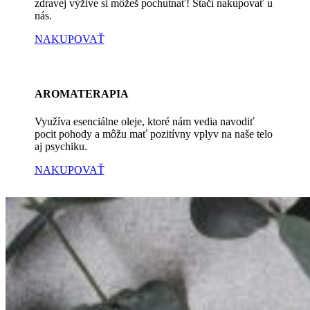
zdravej výžive si môžeš pochutnať! Stačí nakupovať u
nás.
NAKUPOVAŤ
AROMATERAPIA
Využíva esenciálne oleje, ktoré nám vedia navodiť
pocit pohody a môžu mať pozitívny vplyv na naše telo
aj psychiku.
NAKUPOVAŤ