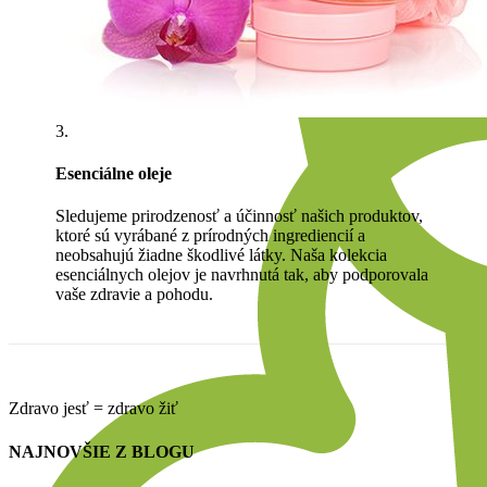
3.
Esenciálne oleje
Sledujeme prirodzenosť a účinnosť našich produktov,
ktoré sú vyrábané z prírodných ingrediencií a
neobsahujú žiadne škodlivé látky. Naša kolekcia
esenciálnych olejov je navrhnutá tak, aby podporovala
vaše zdravie a pohodu.
Zdravo jesť = zdravo žiť
NAJNOVŠIE Z BLOGU