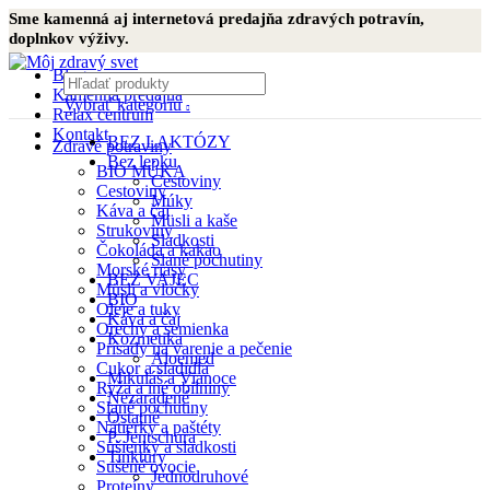
Sme kamenná aj internetová predajňa zdravých potravín,
doplnkov výživy.
Blog
Kamenná predajňa
Vybrať kategóriu
Relax centrum
Kontakt
BEZ LAKTÓZY
Zdravé potraviny
Bez lepku
BIO MÚKA
Cestoviny
Cestoviny
Múky
Káva a čaj
Müsli a kaše
Strukoviny
Sladkosti
Čokoláda a kakao
Slané pochutiny
Morské riasy
BEZ VAJEC
Müsli a vločky
BIO
Oleje a tuky
Káva a čaj
Orechy a semienka
Kozmetika
Prísady na varenie a pečenie
Aloemed
Cukor a sladidlá
Mikuláš a Vianoce
Ryža a iné obilniny
Nezaradené
Slané pochutiny
Ostatné
Nátierky a paštéty
P. Jentschura
Sušienky a sladkosti
Tinktúry
Sušené ovocie
Jednodruhové
Proteíny