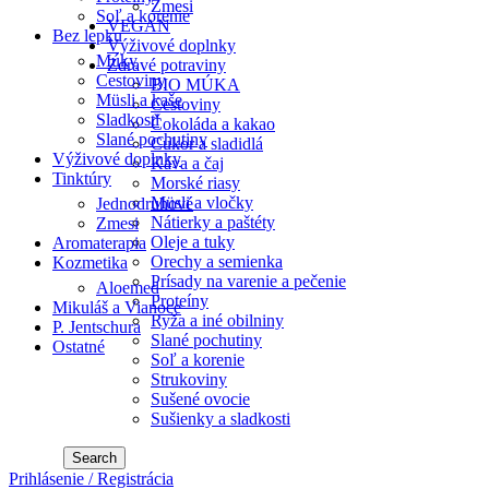
Zmesi
Soľ a korenie
VEGAN
Bez lepku
Výživové doplnky
Múky
Zdravé potraviny
Cestoviny
BIO MÚKA
Müsli a kaše
Cestoviny
Sladkosti
Čokoláda a kakao
Slané pochutiny
Cukor a sladidlá
Výživové doplnky
Káva a čaj
Tinktúry
Morské riasy
Müsli a vločky
Jednodruhové
Nátierky a paštéty
Zmesi
Oleje a tuky
Aromaterapia
Orechy a semienka
Kozmetika
Prísady na varenie a pečenie
Aloemed
Proteíny
Mikuláš a Vianoce
Ryža a iné obilniny
P. Jentschura
Slané pochutiny
Ostatné
Soľ a korenie
Strukoviny
Sušené ovocie
Sušienky a sladkosti
Search
Prihlásenie / Registrácia