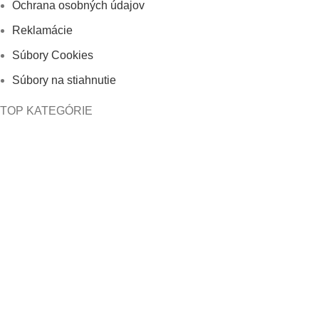
Ochrana osobných údajov
Reklamácie
Súbory Cookies
Súbory na stiahnutie
TOP KATEGÓRIE
Zdravé potraviny
Bez lepku
Výživové doplnky
Mikuláš a Vianoce
Kozmetika
Aromaterapia
Tinktúry