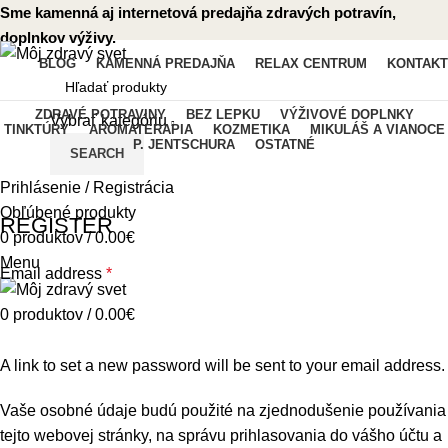
Sme kamenná aj internetová predajňa zdravých potravín,
doplnkov výživy.
BLOG
KAMENNÁ PREDAJŇA
RELAX CENTRUM
KONTAKT
ZDRAVÉ POTRAVINY
BEZ LEPKU
VÝŽIVOVÉ DOPLNKY
Vybrať kategóriu
TINKTÚRY
AROMATERAPIA
KOZMETIKA
MIKULÁŠ A VIANOCE
P. JENTSCHURA
OSTATNÉ
SEARCH
Môj účet
Prihlásenie / Registrácia
Obľúbené produkty
REGISTER
0
produktov
/
0.00
€
Menu
Email address
*
0
produktov
/
0.00
€
A link to set a new password will be sent to your email address.
Vaše osobné údaje budú použité na zjednodušenie používania
tejto webovej stránky, na správu prihlasovania do vášho účtu a