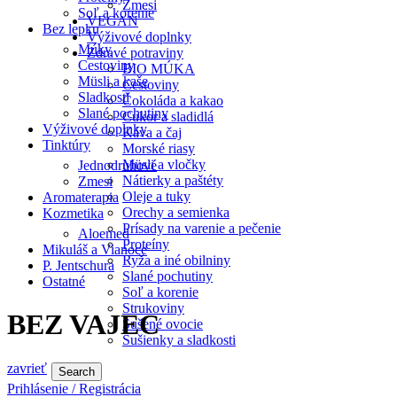
Zmesi
Soľ a korenie
VEGAN
Bez lepku
Výživové doplnky
Múky
Zdravé potraviny
Cestoviny
BIO MÚKA
Müsli a kaše
Cestoviny
Sladkosti
Čokoláda a kakao
Slané pochutiny
Cukor a sladidlá
Výživové doplnky
Káva a čaj
Tinktúry
Morské riasy
Müsli a vločky
Jednodruhové
Nátierky a paštéty
Zmesi
Oleje a tuky
Aromaterapia
Orechy a semienka
Kozmetika
Prísady na varenie a pečenie
Aloemed
Proteíny
Mikuláš a Vianoce
Ryža a iné obilniny
P. Jentschura
Slané pochutiny
Ostatné
Soľ a korenie
Strukoviny
BEZ VAJEC
Sušené ovocie
Sušienky a sladkosti
zavrieť
Search
Prihlásenie / Registrácia