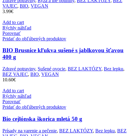
Zdravé potraviny
,
Ryža a iné obilniny
,
BEZ LAKTÓZY
,
BEZ
VAJEC
,
BIO
,
VEGAN
3.99
€
Add to cart
Rýchly náhľad
Porovnať
Pridať do obľúbených produktov
BIO Brusnice kľukva sušené s jablkovou šťavou
400 g
Zdravé potraviny
,
Sušené ovocie
,
BEZ LAKTÓZY
,
Bez lepku
,
BEZ VAJEC
,
BIO
,
VEGAN
10.60
€
Add to cart
Rýchly náhľad
Porovnať
Pridať do obľúbených produktov
Bio cejlónska škorica mletá 50 g
Prísady na varenie a pečenie
,
BEZ LAKTÓZY
,
Bez lepku
,
BEZ