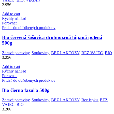
VAJEC
,
BIO
,
VEGAN
2.95
€
Add to cart
Rýchly náhľad
Porovnať
Pridať do obľúbených produktov
Bio červená šošovica drobnozrná lúpaná polená
500g
Zdravé potraviny
,
Strukoviny
,
BEZ LAKTÓZY
,
BEZ VAJEC
,
BIO
3.25
€
Add to cart
Rýchly náhľad
Porovnať
Pridať do obľúbených produktov
Bio čierna fazuľa 500g
Zdravé potraviny
,
Strukoviny
,
BEZ LAKTÓZY
,
Bez lepku
,
BEZ
VAJEC
,
BIO
3.20
€