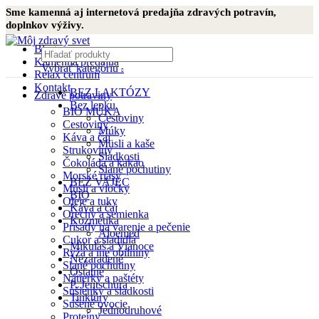
Sme kamenná aj internetová predajňa zdravých potravín,
doplnkov výživy.
Blog
Kamenná predajňa
Vybrať kategóriu
Relax centrum
Kontakt
BEZ LAKTÓZY
Zdravé potraviny
Bez lepku
BIO MÚKA
Cestoviny
Cestoviny
Múky
Káva a čaj
Müsli a kaše
Strukoviny
Sladkosti
Čokoláda a kakao
Slané pochutiny
Morské riasy
BEZ VAJEC
Müsli a vločky
BIO
Oleje a tuky
Káva a čaj
Orechy a semienka
Kozmetika
Prísady na varenie a pečenie
Aloemed
Cukor a sladidlá
Mikuláš a Vianoce
Ryža a iné obilniny
Nezaradené
Slané pochutiny
Ostatné
Nátierky a paštéty
P. Jentschura
Sušienky a sladkosti
Tinktúry
Sušené ovocie
Jednodruhové
Proteíny