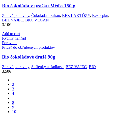
Bio čokoláda v prášku Méďa 150 g
Zdravé potraviny
,
Čokoláda a kakao
,
BEZ LAKTÓZY
,
Bez lepku
,
BEZ VAJEC
,
BIO
,
VEGAN
3.10
€
Add to cart
Rýchly náhľad
Porovnať
Pridať do obľúbených produktov
Bio čokoládové dražé 90g
Zdravé potraviny
,
Sušienky a sladkosti
,
BEZ VAJEC
,
BIO
3.50
€
1
2
3
4
…
8
9
10