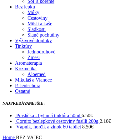
Soľ a korenie
Bez lepku
Múky
Cestoviny
Müsli a kaše
Sladkosti
Slané pochutiny
Výživové doplnky
Tinktúry
Jednodruhové
Zmesi
Aromaterapia
Kozmetika
Aloemed
Mikuláš a Vianoce
P. Jentschura
Ostatné
NAJPREDÁVANEJŠIE:
Praslička - bylinná tinktúra 50ml
6.50
€
Cornito bezlepkové cestoviny fusilli 200g
2.10
€
Vápnik, horčík a zinok 60 tabliet
8.50
€
Home
BEZ VAJEC