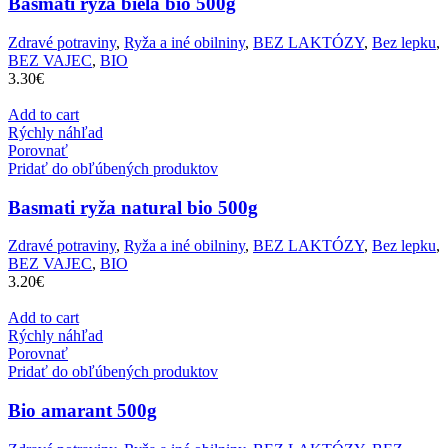
Basmati ryža biela bio 500g
Zdravé potraviny
,
Ryža a iné obilniny
,
BEZ LAKTÓZY
,
Bez lepku
,
BEZ VAJEC
,
BIO
3.30
€
Add to cart
Rýchly náhľad
Porovnať
Pridať do obľúbených produktov
Basmati ryža natural bio 500g
Zdravé potraviny
,
Ryža a iné obilniny
,
BEZ LAKTÓZY
,
Bez lepku
,
BEZ VAJEC
,
BIO
3.20
€
Add to cart
Rýchly náhľad
Porovnať
Pridať do obľúbených produktov
Bio amarant 500g