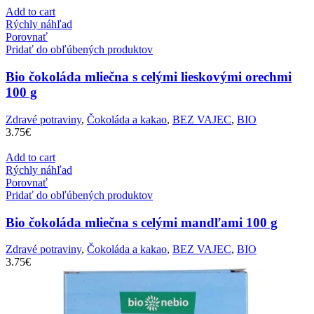
Add to cart
Rýchly náhľad
Porovnať
Pridať do obľúbených produktov
Bio čokoláda mliečna s celými lieskovými orechmi
100 g
Zdravé potraviny
,
Čokoláda a kakao
,
BEZ VAJEC
,
BIO
3.75
€
Add to cart
Rýchly náhľad
Porovnať
Pridať do obľúbených produktov
Bio čokoláda mliečna s celými mandľami 100 g
Zdravé potraviny
,
Čokoláda a kakao
,
BEZ VAJEC
,
BIO
3.75
€