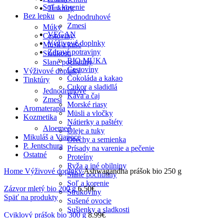
Soľ a korenie
Tinktúry
Bez lepku
Jednodruhové
Zmesi
Múky
VEGAN
Cestoviny
Výživové doplnky
Müsli a kaše
Zdravé potraviny
Sladkosti
BIO MÚKA
Slané pochutiny
Cestoviny
Výživové doplnky
Čokoláda a kakao
Tinktúry
Cukor a sladidlá
Jednodruhové
Káva a čaj
Zmesi
Morské riasy
Aromaterapia
Müsli a vločky
Kozmetika
Nátierky a paštéty
Aloemed
Oleje a tuky
Mikuláš a Vianoce
Orechy a semienka
P. Jentschura
Prísady na varenie a pečenie
Ostatné
Proteíny
Ryža a iné obilniny
Home
Výživové doplnky
Ashwagandha prášok bio 250 g
Slané pochutiny
Soľ a korenie
Zázvor mletý bio 200 g
6.50
€
Strukoviny
Späť na produkty
Sušené ovocie
Sušienky a sladkosti
Cviklový prášok bio 300 g
8.99
€