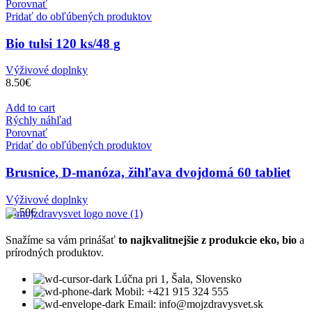
Porovnať
Pridať do obľúbených produktov
Bio tulsi 120 ks/48 g
Výživové doplnky
8.50
€
Add to cart
Rýchly náhľad
Porovnať
Pridať do obľúbených produktov
Brusnice, D-manóza, žihľava dvojdomá 60 tabliet
Výživové doplnky
14.50
€
Snažíme sa vám prinášať
to najkvalitnejšie z produkcie eko, bio
a
prírodných produktov.
Lúčna pri 1, Šala, Slovensko
Mobil: +421 915 324 555
Email: info@mojzdravysvet.sk