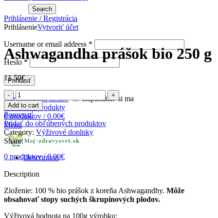
Search
Prihlásenie / Registrácia
Prihlásenie
Vytvoriť účet
Zväčšiť obrázok
Username or email address
*
Ashwagandha prášok bio 250 g
Heslo
*
11.50
€
Prihlásiť
Ashwagandha
Nepamätáte si heslo?
Zapamätať si ma
prášok
Add to cart
Obľúbené produkty
bio
Porovnať
0
produktov
/
0.00
€
250
Pridať do obľúbených produktov
Menu
g
Category:
Výživové doplnky
quantity
Share:
0
produktov
/
0.00
€
Description
Description
Zloženie: 100 % bio prášok z koreňa Ashwagandhy.
Môže
obsahovať stopy suchých škrupinových plodov.
Výživová hodnota na 100g výrobku: