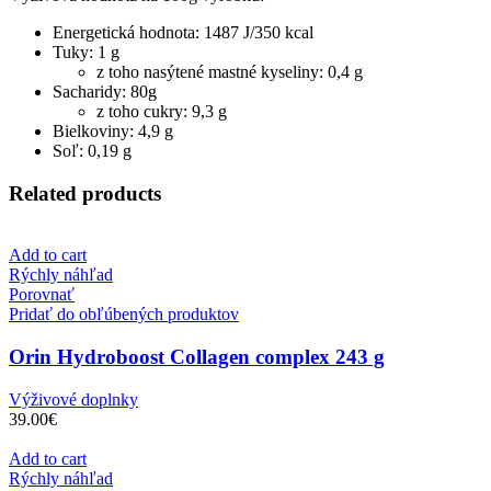
Energetická hodnota: 1487 J/350 kcal
Tuky: 1 g
z toho nasýtené mastné kyseliny: 0,4 g
Sacharidy: 80g
z toho cukry: 9,3 g
Bielkoviny: 4,9 g
Soľ: 0,19 g
Related products
Add to cart
Rýchly náhľad
Porovnať
Pridať do obľúbených produktov
Orin Hydroboost Collagen complex 243 g
Výživové doplnky
39.00
€
Add to cart
Rýchly náhľad