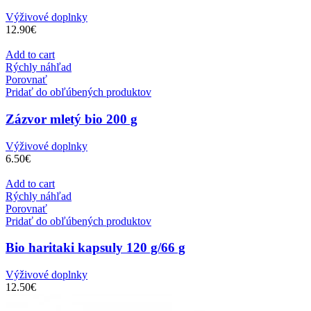
Výživové doplnky
12.90
€
Add to cart
Rýchly náhľad
Porovnať
Pridať do obľúbených produktov
Zázvor mletý bio 200 g
Výživové doplnky
6.50
€
Add to cart
Rýchly náhľad
Porovnať
Pridať do obľúbených produktov
Bio haritaki kapsuly 120 g/66 g
Výživové doplnky
12.50
€