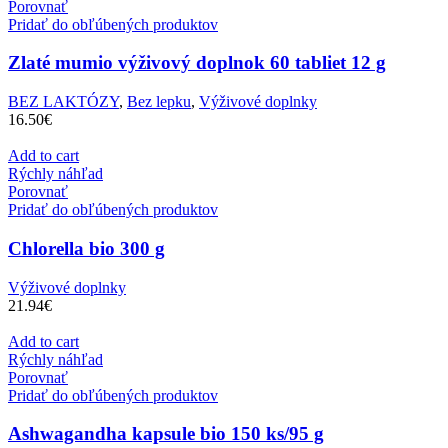
Porovnať
Pridať do obľúbených produktov
Zlaté mumio výživový doplnok 60 tabliet 12 g
BEZ LAKTÓZY
,
Bez lepku
,
Výživové doplnky
16.50
€
Add to cart
Rýchly náhľad
Porovnať
Pridať do obľúbených produktov
Chlorella bio 300 g
Výživové doplnky
21.94
€
Add to cart
Rýchly náhľad
Porovnať
Pridať do obľúbených produktov
Ashwagandha kapsule bio 150 ks/95 g