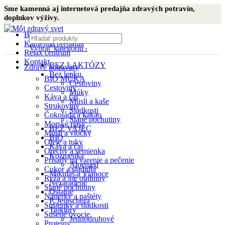
Sme kamenná aj internetová predajňa zdravých potravín,
doplnkov výživy.
Blog
Kamenná predajňa
Vybrať kategóriu
Relax centrum
Kontakt
BEZ LAKTÓZY
Zdravé potraviny
Bez lepku
BIO MÚKA
Cestoviny
Cestoviny
Múky
Káva a čaj
Müsli a kaše
Strukoviny
Sladkosti
Čokoláda a kakao
Slané pochutiny
Morské riasy
BEZ VAJEC
Müsli a vločky
BIO
Oleje a tuky
Káva a čaj
Orechy a semienka
Kozmetika
Prísady na varenie a pečenie
Aloemed
Cukor a sladidlá
Mikuláš a Vianoce
Ryža a iné obilniny
Nezaradené
Slané pochutiny
Ostatné
Nátierky a paštéty
P. Jentschura
Sušienky a sladkosti
Tinktúry
Sušené ovocie
Jednodruhové
Proteíny