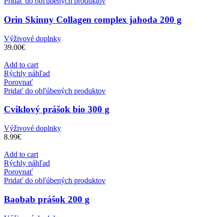
Pridať do obľúbených produktov
Orin Skinny Collagen complex jahoda 200 g
Výživové doplnky
39.00
€
Add to cart
Rýchly náhľad
Porovnať
Pridať do obľúbených produktov
Cviklový prášok bio 300 g
Výživové doplnky
8.99
€
Add to cart
Rýchly náhľad
Porovnať
Pridať do obľúbených produktov
Baobab prášok 200 g