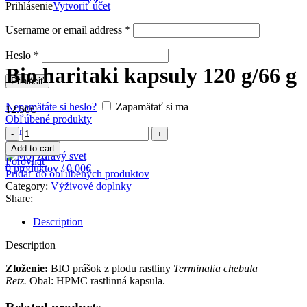
Prihlásenie
Vytvoriť účet
Username or email address
*
Zväčšiť obrázok
Heslo
*
Bio haritaki kapsuly 120 g/66 g
Prihlásiť
Nepamätáte si heslo?
Zapamätať si ma
12.50
€
Obľúbené produkty
0
produktov
/
0.00
€
Bio
Menu
haritaki
Add to cart
kapsuly
Porovnať
0
produktov
/
0.00
€
120
Pridať do obľúbených produktov
g/66
Category:
Výživové doplnky
g
Share:
quantity
Description
Description
Zloženie:
BIO prášok z plodu rastliny
Terminalia chebula
Retz.
Obal: HPMC rastlinná kapsula.