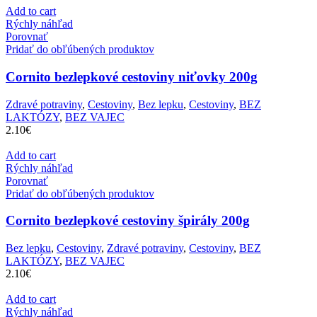
Add to cart
Rýchly náhľad
Porovnať
Pridať do obľúbených produktov
Cornito bezlepkové cestoviny niťovky 200g
Zdravé potraviny
,
Cestoviny
,
Bez lepku
,
Cestoviny
,
BEZ
LAKTÓZY
,
BEZ VAJEC
2.10
€
Add to cart
Rýchly náhľad
Porovnať
Pridať do obľúbených produktov
Cornito bezlepkové cestoviny špirály 200g
Bez lepku
,
Cestoviny
,
Zdravé potraviny
,
Cestoviny
,
BEZ
LAKTÓZY
,
BEZ VAJEC
2.10
€
Add to cart
Rýchly náhľad