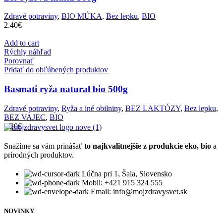
Zdravé potraviny
,
BIO MÚKA
,
Bez lepku
,
BIO
2.40
€
Add to cart
Rýchly náhľad
Porovnať
Pridať do obľúbených produktov
Basmati ryža natural bio 500g
Zdravé potraviny
,
Ryža a iné obilniny
,
BEZ LAKTÓZY
,
Bez lepku
,
BEZ VAJEC
,
BIO
3.20
€
Snažíme sa vám prinášať
to najkvalitnejšie z produkcie eko, bio
a
prírodných produktov.
Lúčna pri 1, Šala, Slovensko
Mobil: +421 915 324 555
Email: info@mojzdravysvet.sk
NOVINKY