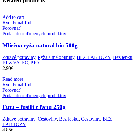
Related products
Add to cart
Rýchly náhľad
Porovnať
Pridať do obľúbených produktov
Mliečna ryža natural bio 500g
Zdravé potraviny
,
Ryža a iné obilniny
,
BEZ LAKTÓZY
,
Bez lepku
,
BEZ VAJEC
,
BIO
2.90
€
Read more
Rýchly náhľad
Porovnať
Pridať do obľúbených produktov
Futu – fusilli z ľanu 250g
Zdravé potraviny
,
Cestoviny
,
Bez lepku
,
Cestoviny
,
BEZ
LAKTÓZY
4.85
€