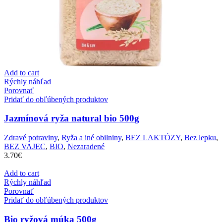
Add to cart
Rýchly náhľad
Porovnať
Pridať do obľúbených produktov
Jazmínová ryža natural bio 500g
Zdravé potraviny
,
Ryža a iné obilniny
,
BEZ LAKTÓZY
,
Bez lepku
,
BEZ VAJEC
,
BIO
,
Nezaradené
3.70
€
Add to cart
Rýchly náhľad
Porovnať
Pridať do obľúbených produktov
Bio ryžová múka 500g