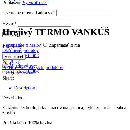
Prihlásenie
Vytvoriť účet
Username or email address
*
Zväčšiť obrázok
Heslo
*
Hrejivý TERMO VANKÚŠ
Prihlásiť
Nepamätáte si heslo?
Zapamätať si ma
14.50
€
Obľúbené produkty
0
produktov
/
0.00
€
Add to cart
Menu
Porovnať
Pridať do obľúbených produktov
0
produktov
/
0.00
€
Category:
Ostatné
Share:
Description
Description
Zloženie: technologicky spracovaná pšenica, bylinky – mäta a silica
z bylín.
Použitá látka: 100% bavlna