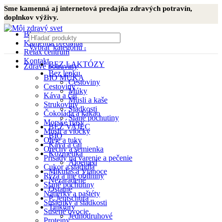
Sme kamenná aj internetová predajňa zdravých potravín,
doplnkov výživy.
Blog
Kamenná predajňa
Vybrať kategóriu
Relax centrum
Kontakt
BEZ LAKTÓZY
Zdravé potraviny
Bez lepku
BIO MÚKA
Cestoviny
Cestoviny
Múky
Káva a čaj
Müsli a kaše
Strukoviny
Sladkosti
Čokoláda a kakao
Slané pochutiny
Morské riasy
BEZ VAJEC
Müsli a vločky
BIO
Oleje a tuky
Káva a čaj
Orechy a semienka
Kozmetika
Prísady na varenie a pečenie
Aloemed
Cukor a sladidlá
Mikuláš a Vianoce
Ryža a iné obilniny
Nezaradené
Slané pochutiny
Ostatné
Nátierky a paštéty
P. Jentschura
Sušienky a sladkosti
Tinktúry
Sušené ovocie
Jednodruhové
Proteíny