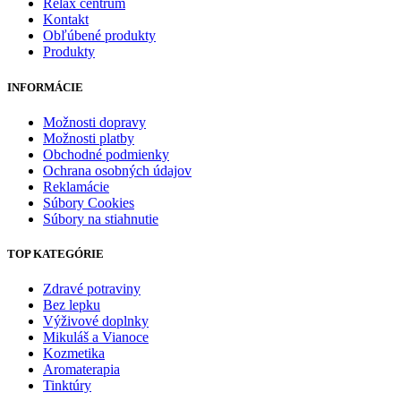
Relax centrum
Kontakt
Obľúbené produkty
Produkty
INFORMÁCIE
Možnosti dopravy
Možnosti platby
Obchodné podmienky
Ochrana osobných údajov
Reklamácie
Súbory Cookies
Súbory na stiahnutie
TOP KATEGÓRIE
Zdravé potraviny
Bez lepku
Výživové doplnky
Mikuláš a Vianoce
Kozmetika
Aromaterapia
Tinktúry