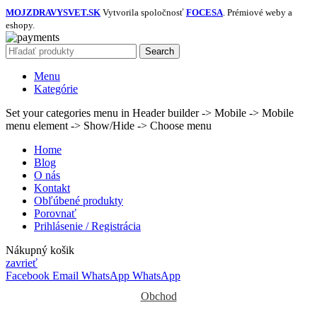
MOJZDRAVYSVET.SK
Vytvorila spoločnosť
FOCESA
. Prémiové weby a
eshopy.
Search
Menu
Kategórie
Set your categories menu in Header builder -> Mobile -> Mobile
menu element -> Show/Hide -> Choose menu
Home
Blog
O nás
Kontakt
Obľúbené produkty
Porovnať
Prihlásenie / Registrácia
Nákupný košik
zavrieť
Facebook
Email
WhatsApp
WhatsApp
Obchod