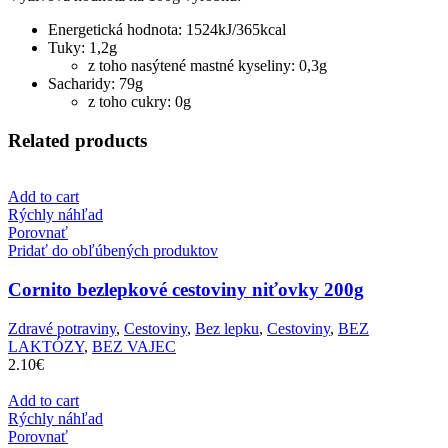
Energetická hodnota: 1524kJ/365kcal
Tuky: 1,2g
z toho nasýtené mastné kyseliny: 0,3g
Sacharidy: 79g
z toho cukry: 0g
Related products
Add to cart
Rýchly náhľad
Porovnať
Pridať do obľúbených produktov
Cornito bezlepkové cestoviny niťovky 200g
Zdravé potraviny
,
Cestoviny
,
Bez lepku
,
Cestoviny
,
BEZ
LAKTÓZY
,
BEZ VAJEC
2.10
€
Add to cart
Rýchly náhľad
Porovnať