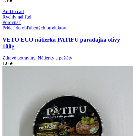
2.10
€
Add to cart
Rýchly náhľad
Porovnať
Pridať do obľúbených produktov
VETO ECO nátierka PATIFU paradajka olivy
100g
Zdravé potraviny
,
Nátierky a paštéty
1.65
€