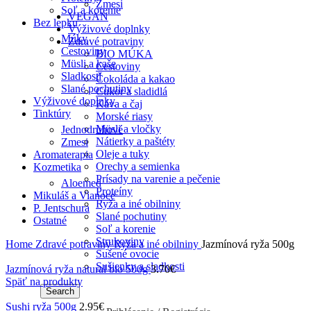
Zmesi
Soľ a korenie
VEGAN
Bez lepku
Výživové doplnky
Múky
Zdravé potraviny
Cestoviny
BIO MÚKA
Müsli a kaše
Cestoviny
Sladkosti
Čokoláda a kakao
Slané pochutiny
Cukor a sladidlá
Výživové doplnky
Káva a čaj
Tinktúry
Morské riasy
Müsli a vločky
Jednodruhové
Nátierky a paštéty
Zmesi
Oleje a tuky
Aromaterapia
Orechy a semienka
Kozmetika
Prísady na varenie a pečenie
Aloemed
Proteíny
Mikuláš a Vianoce
Ryža a iné obilniny
P. Jentschura
Slané pochutiny
Ostatné
Soľ a korenie
Strukoviny
Home
Zdravé potraviny
Ryža a iné obilniny
Jazmínová ryža 500g
Sušené ovocie
Sušienky a sladkosti
Jazmínová ryža natural bio 500g
3.70
€
Späť na produkty
Search
Sushi ryža 500g
2.95
€