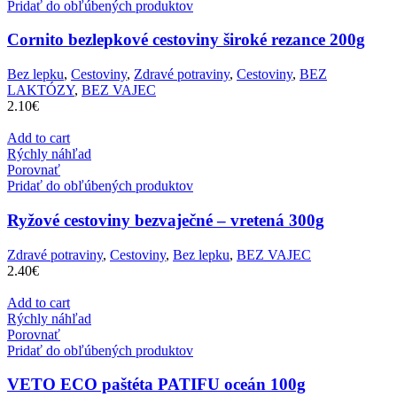
Pridať do obľúbených produktov
Cornito bezlepkové cestoviny široké rezance 200g
Bez lepku
,
Cestoviny
,
Zdravé potraviny
,
Cestoviny
,
BEZ
LAKTÓZY
,
BEZ VAJEC
2.10
€
Add to cart
Rýchly náhľad
Porovnať
Pridať do obľúbených produktov
Ryžové cestoviny bezvaječné – vretená 300g
Zdravé potraviny
,
Cestoviny
,
Bez lepku
,
BEZ VAJEC
2.40
€
Add to cart
Rýchly náhľad
Porovnať
Pridať do obľúbených produktov
VETO ECO paštéta PATIFU oceán 100g