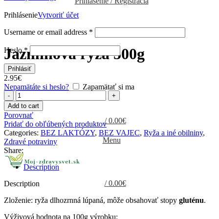
Prihlásenie / Registrácia
Prihlásenie
Vytvoriť účet
Zväčšiť obrázok
Username or email address
*
Jazmínová ryža 500g
Heslo
*
Prihlásiť
2.95
€
Nepamätáte si heslo?
Zapamätať si ma
Jazmínová
ryža
Add to cart
500g
Porovnať
quantity
/
0.00
€
Pridať do obľúbených produktov
Categories:
BEZ LAKTÓZY
,
BEZ VAJEC
,
Ryža a iné obilniny
,
Menu
Zdravé potraviny
Share:
Description
/
0.00
€
Description
Zloženie: ryža dlhozrnná lúpaná, môže obsahovať stopy
gluténu
.
Výživová hodnota na 100g výrobku: