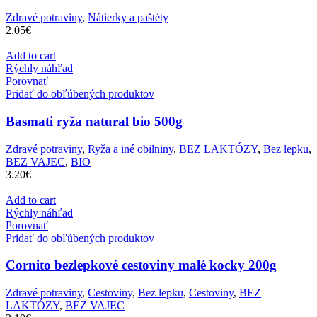
Zdravé potraviny
,
Nátierky a paštéty
2.05
€
Add to cart
Rýchly náhľad
Porovnať
Pridať do obľúbených produktov
Basmati ryža natural bio 500g
Zdravé potraviny
,
Ryža a iné obilniny
,
BEZ LAKTÓZY
,
Bez lepku
,
BEZ VAJEC
,
BIO
3.20
€
Add to cart
Rýchly náhľad
Porovnať
Pridať do obľúbených produktov
Cornito bezlepkové cestoviny malé kocky 200g
Zdravé potraviny
,
Cestoviny
,
Bez lepku
,
Cestoviny
,
BEZ
LAKTÓZY
,
BEZ VAJEC