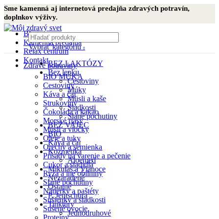
Sme kamenná aj internetová predajňa zdravých potravín,
doplnkov výživy.
Blog
Kamenná predajňa
Vybrať kategóriu
Relax centrum
Kontakt
BEZ LAKTÓZY
Zdravé potraviny
Bez lepku
BIO MÚKA
Cestoviny
Cestoviny
Múky
Káva a čaj
Müsli a kaše
Strukoviny
Sladkosti
Čokoláda a kakao
Slané pochutiny
Morské riasy
BEZ VAJEC
Müsli a vločky
BIO
Oleje a tuky
Káva a čaj
Orechy a semienka
Kozmetika
Prísady na varenie a pečenie
Aloemed
Cukor a sladidlá
Mikuláš a Vianoce
Ryža a iné obilniny
Nezaradené
Slané pochutiny
Ostatné
Nátierky a paštéty
P. Jentschura
Sušienky a sladkosti
Tinktúry
Sušené ovocie
Jednodruhové
Proteíny