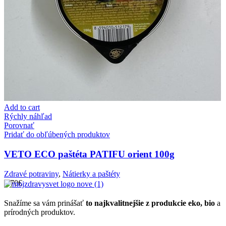
Add to cart
Rýchly náhľad
Porovnať
Pridať do obľúbených produktov
VETO ECO paštéta PATIFU orient 100g
Zdravé potraviny
,
Nátierky a paštéty
1.70
€
Snažíme sa vám prinášať
to najkvalitnejšie z produkcie eko, bio
a
prírodných produktov.