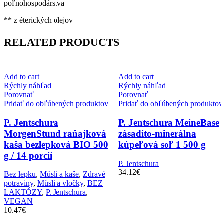
poľnohospodárstva
** z éterických olejov
RELATED PRODUCTS
Add to cart
Add to cart
Rýchly náhľad
Rýchly náhľad
Porovnať
Porovnať
Pridať do obľúbených produktov
Pridať do obľúbených produkto
P. Jentschura
P. Jentschura MeineBase
MorgenStund raňajková
zásadito-minerálna
kaša bezlepková BIO 500
kúpeľová soľ 1 500 g
g / 14 porcií
P. Jentschura
34.12
€
Bez lepku
,
Müsli a kaše
,
Zdravé
potraviny
,
Müsli a vločky
,
BEZ
LAKTÓZY
,
P. Jentschura
,
VEGAN
10.47
€