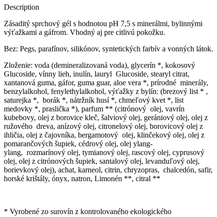
Description
Zásaditý sprchový gél s hodnotou pH 7,5 s minerálmi, bylinnými
výťažkami a gáfrom. Vhodný aj pre citlivú pokožku.
Bez: Pegs, parafínov, silikónov, syntetických farbív a vonných látok.
Zloženie: voda (demineralizovaná voda), glycerín *, kokosový
Glucoside, vínny lieh, inulín, lauryl Glucoside, stearyl citrat,
xantanová guma, gáfor, guma guar, aloe vera *, prírodné minerály,
benzylalkohol, fenylethylalkohol, výťažky z bylín: (brezový list * ,
saturejka *, borák *, nátržník husí *, chmeľový kvet *, list
medovky *, praslička *), parfum ** (citrónový olej, vavrín
kubebovy, olej z borovice kleč, šalviový olej, gerániový olej, olej z
ružového dreva, anízový olej, citronelový olej, borovicový olej z
ihličia, olej z čajovníka, bergamotový olej, klinčekový olej, olej z
pomarančových šupiek, cédrový olej, olej ylang-
ylang, rozmarínový olej, tymianový olej, rascový olej, cyprusový
olej, olej z citrónových šupiek, santalový olej, levanduľový olej,
borievkový olej), achat, karneol, citrin, chryzopras, chalcedón, safir,
horské krištály, ónyx, natron, Limonén **, citral **
* Vyrobené zo surovín z kontrolovaného ekologického