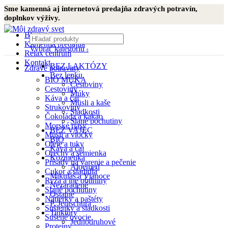
Sme kamenná aj internetová predajňa zdravých potravín,
doplnkov výživy.
Blog
Kamenná predajňa
Vybrať kategóriu
Relax centrum
Kontakt
BEZ LAKTÓZY
Zdravé potraviny
Bez lepku
BIO MÚKA
Cestoviny
Cestoviny
Múky
Káva a čaj
Müsli a kaše
Strukoviny
Sladkosti
Čokoláda a kakao
Slané pochutiny
Morské riasy
BEZ VAJEC
Müsli a vločky
BIO
Oleje a tuky
Káva a čaj
Orechy a semienka
Kozmetika
Prísady na varenie a pečenie
Aloemed
Cukor a sladidlá
Mikuláš a Vianoce
Ryža a iné obilniny
Nezaradené
Slané pochutiny
Ostatné
Nátierky a paštéty
P. Jentschura
Sušienky a sladkosti
Tinktúry
Sušené ovocie
Jednodruhové
Proteíny