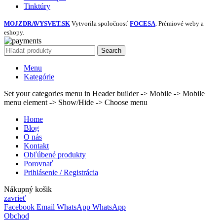
Tinktúry
MOJZDRAVYSVET.SK
Vytvorila spoločnosť
FOCESA
. Prémiové weby a
eshopy.
Search
Menu
Kategórie
Set your categories menu in Header builder -> Mobile -> Mobile
menu element -> Show/Hide -> Choose menu
Home
Blog
O nás
Kontakt
Obľúbené produkty
Porovnať
Prihlásenie / Registrácia
Nákupný košik
zavrieť
Facebook
Email
WhatsApp
WhatsApp
Obchod