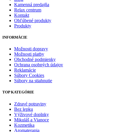
Kamenná predajňa
Relax centrum
Kontakt
Obľúbené produkty
Produkty
INFORMÁCIE
Možnosti dopravy
Možnosti platby
Obchodné podmienky
Ochrana osobných údajov
Reklamácie
Súbory Cookies
Súbory na stiahnutie
TOP KATEGÓRIE
Zdravé potraviny
Bez lepku
Výživové doplnky
Mikuláš a Vianoce
Kozmetika
Aromaterapia