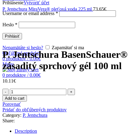
Prihlásenie
Vytvoriť účet
P. Jentschura MiraVera® pleťová voda 225 ml
73.65
€
Username or email address
*
Heslo
*
Prihlásiť
Zväčšiť obrázok
Nepamätáte si heslo?
Zapamätať si ma
P. Jentschura BasenSchauer®
Obľúbené produkty
0
produktov
/
0.00
€
zásaditý sprchový gél 100 ml
Menu
0
produktov
/
0.00
€
10.11
€
P.
Jentschura
Add to cart
BasenSchauer®
Porovnať
zásaditý
Pridať do obľúbených produktov
sprchový
Category:
P. Jentschura
gél
Share:
100
ml
Description
quantity