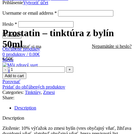
Prihlásenie
Vytvoriť účet
Username or email address
*
Zväčšiť obrázok
Heslo
*
Prostatin – tinktúra z bylín
Prihlásiť
50ml
Nepamätáte si heslo?
Zapamätať si ma
Obľúbené produkty
0
produktov
/
0.00
€
6.50
€
Menu
Prostatin
0
produktov
/
0.00
€
-
Add to cart
tinktúra
Porovnať
z
Pridať do obľúbených produktov
bylín
Categories:
Tinktúry
,
Zmesi
50ml
Share:
quantity
Description
Description
Zloženie: 10% výťažok zo zmesi bylín (vres obyčajný vňať, žihľava
dvojdomá vňať, zlatobyľ obyčajná vňať, breza previsnutá list,