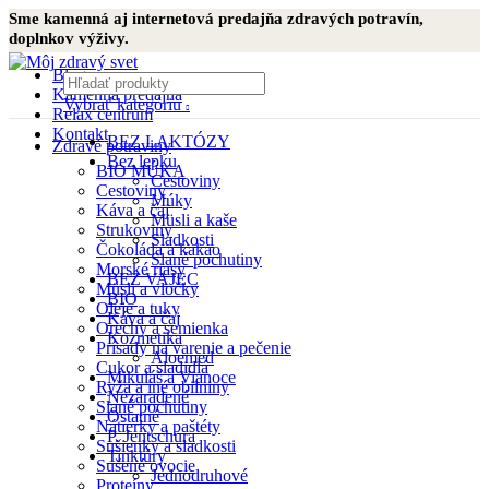
Sme kamenná aj internetová predajňa zdravých potravín,
doplnkov výživy.
Blog
Kamenná predajňa
Vybrať kategóriu
Relax centrum
Kontakt
BEZ LAKTÓZY
Zdravé potraviny
Bez lepku
BIO MÚKA
Cestoviny
Cestoviny
Múky
Káva a čaj
Müsli a kaše
Strukoviny
Sladkosti
Čokoláda a kakao
Slané pochutiny
Morské riasy
BEZ VAJEC
Müsli a vločky
BIO
Oleje a tuky
Káva a čaj
Orechy a semienka
Kozmetika
Prísady na varenie a pečenie
Aloemed
Cukor a sladidlá
Mikuláš a Vianoce
Ryža a iné obilniny
Nezaradené
Slané pochutiny
Ostatné
Nátierky a paštéty
P. Jentschura
Sušienky a sladkosti
Tinktúry
Sušené ovocie
Jednodruhové
Proteíny