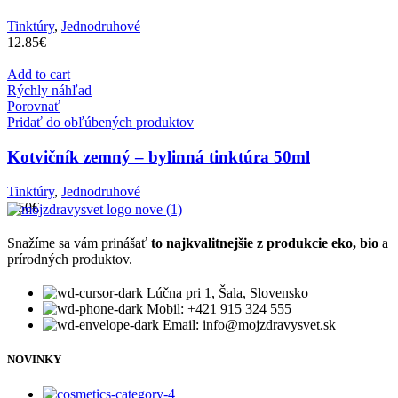
Tinktúry
,
Jednodruhové
12.85
€
Add to cart
Rýchly náhľad
Porovnať
Pridať do obľúbených produktov
Kotvičník zemný – bylinná tinktúra 50ml
Tinktúry
,
Jednodruhové
6.50
€
Snažíme sa vám prinášať
to najkvalitnejšie z produkcie eko, bio
a
prírodných produktov.
Lúčna pri 1, Šala, Slovensko
Mobil: +421 915 324 555
Email: info@mojzdravysvet.sk
NOVINKY