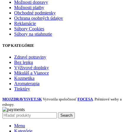
Možnosti dopravy
Možnosti platby
Obchodné podmienky
Ochrana osobných údajov
Reklamácie
Súbory Cookies
Súbory na stiahnutie
TOP KATEGÓRIE
Zdravé potraviny
Bez lepku
Výživové doplnky
Mikuláš a Vianoce
Kozmetika
Aromaterapia
Tinktúry
MOJZDRAVYSVET.SK
Vytvorila spoločnosť
FOCESA
. Prémiové weby a
eshopy.
Search
Menu
Kategórie