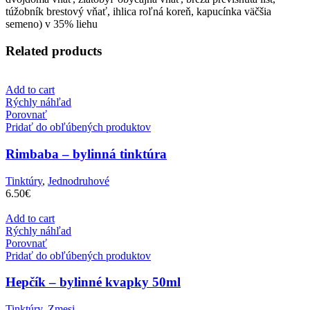
túžobník brestový vňať, ihlica roľná koreň, kapucínka väčšia
semeno) v 35% liehu
Related products
Add to cart
Rýchly náhľad
Porovnať
Pridať do obľúbených produktov
Rimbaba – bylinná tinktúra
Tinktúry
,
Jednodruhové
6.50
€
Add to cart
Rýchly náhľad
Porovnať
Pridať do obľúbených produktov
Hepčík – bylinné kvapky 50ml
Tinktúry
,
Zmesi