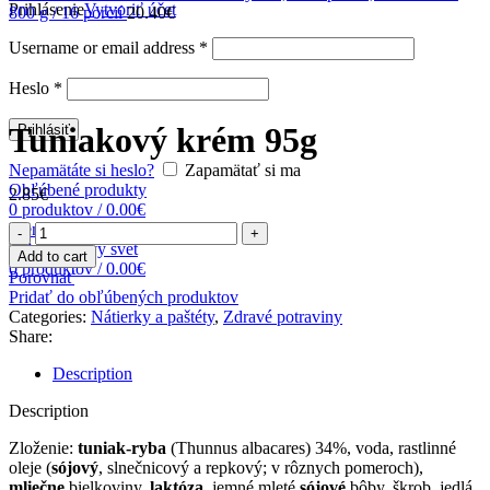
Prihlásenie
Vytvoriť účet
800 g / 16 porcií
20.40
€
Username or email address
*
Zväčšiť obrázok
Heslo
*
Tuniakový krém 95g
Prihlásiť
Nepamätáte si heslo?
Zapamätať si ma
Obľúbené produkty
2.85
€
0
produktov
/
0.00
€
Menu
Tuniakový
krém
Add to cart
0
produktov
/
0.00
€
95g
Porovnať
quantity
Pridať do obľúbených produktov
Categories:
Nátierky a paštéty
,
Zdravé potraviny
Share:
Description
Description
Zloženie:
tuniak-ryba
(Thunnus albacares) 34%, voda, rastlinné
oleje (
sójový
, slnečnicový a repkový; v rôznych pomeroch),
mliečne
bielkoviny,
laktóza
, jemné mleté
sójové
bôby, škrob, jedlá