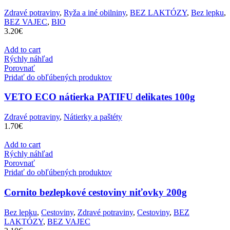
Zdravé potraviny
,
Ryža a iné obilniny
,
BEZ LAKTÓZY
,
Bez lepku
,
BEZ VAJEC
,
BIO
3.20
€
Add to cart
Rýchly náhľad
Porovnať
Pridať do obľúbených produktov
VETO ECO nátierka PATIFU delikates 100g
Zdravé potraviny
,
Nátierky a paštéty
1.70
€
Add to cart
Rýchly náhľad
Porovnať
Pridať do obľúbených produktov
Cornito bezlepkové cestoviny niťovky 200g
Bez lepku
,
Cestoviny
,
Zdravé potraviny
,
Cestoviny
,
BEZ
LAKTÓZY
,
BEZ VAJEC