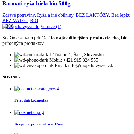
Basmati ryža biela bio 500g
Zdravé potraviny
,
Ryža a iné obilniny
,
BEZ LAKTÓZY
,
Bez lepku
,
BEZ VAJEC
,
BIO
3.30
€
Snažíme sa vám prinášať
to najkvalitnejšie z produkcie eko, bio
a
prírodných produktov.
Lúčna pri 1, Šala, Slovensko
Mobil: +421 915 324 555
Email: info@mojzdravysvet.sk
NOVINKY
Prírodná kozmetika
Bezpečné pitie a zdravé fľaše