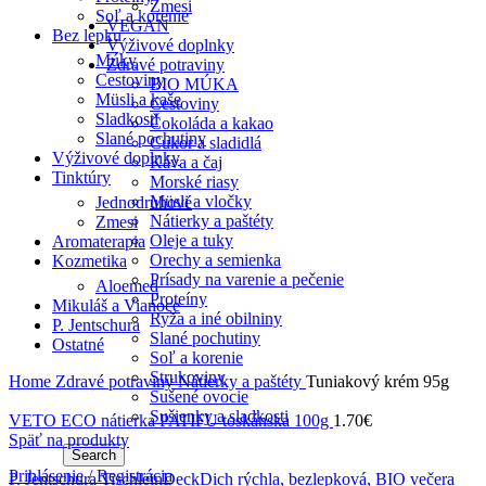
Zmesi
Soľ a korenie
VEGAN
Bez lepku
Výživové doplnky
Múky
Zdravé potraviny
Cestoviny
BIO MÚKA
Müsli a kaše
Cestoviny
Sladkosti
Čokoláda a kakao
Slané pochutiny
Cukor a sladidlá
Výživové doplnky
Káva a čaj
Tinktúry
Morské riasy
Müsli a vločky
Jednodruhové
Nátierky a paštéty
Zmesi
Oleje a tuky
Aromaterapia
Orechy a semienka
Kozmetika
Prísady na varenie a pečenie
Aloemed
Proteíny
Mikuláš a Vianoce
Ryža a iné obilniny
P. Jentschura
Slané pochutiny
Ostatné
Soľ a korenie
Strukoviny
Home
Zdravé potraviny
Nátierky a paštéty
Tuniakový krém 95g
Sušené ovocie
Sušienky a sladkosti
VETO ECO nátierka PATIFU toskánska 100g
1.70
€
Späť na produkty
Search
Prihlásenie / Registrácia
P. Jentschura TischleinDeckDich rýchla, bezlepková, BIO večera