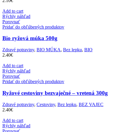
2.10
€
Add to cart
Rýchly náhľad
Porovnať
Pridať do obľúbených produktov
Bio ryžová múka 500g
Zdravé potraviny
,
BIO MÚKA
,
Bez lepku
,
BIO
2.40
€
Add to cart
Rýchly náhľad
Porovnať
Pridať do obľúbených produktov
Ryžové cestoviny bezvaječné – vretená 300g
Zdravé potraviny
,
Cestoviny
,
Bez lepku
,
BEZ VAJEC
2.40
€
Add to cart
Rýchly náhľad
Porovnať