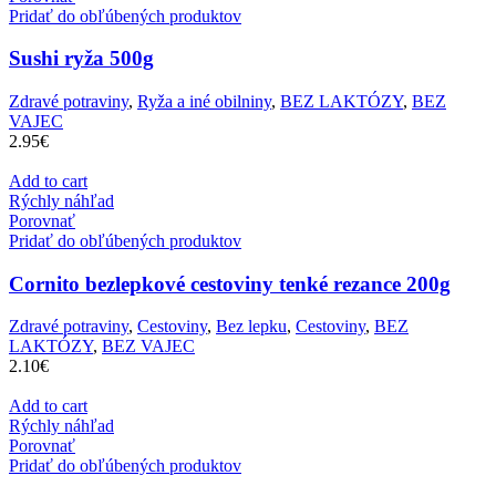
Pridať do obľúbených produktov
Sushi ryža 500g
Zdravé potraviny
,
Ryža a iné obilniny
,
BEZ LAKTÓZY
,
BEZ
VAJEC
2.95
€
Add to cart
Rýchly náhľad
Porovnať
Pridať do obľúbených produktov
Cornito bezlepkové cestoviny tenké rezance 200g
Zdravé potraviny
,
Cestoviny
,
Bez lepku
,
Cestoviny
,
BEZ
LAKTÓZY
,
BEZ VAJEC
2.10
€
Add to cart
Rýchly náhľad
Porovnať
Pridať do obľúbených produktov