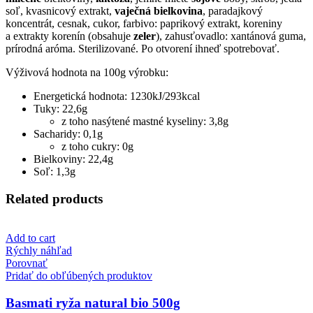
soľ, kvasnicový extrakt,
vaječná bielkovina
, paradajkový
koncentrát, cesnak, cukor, farbivo: paprikový extrakt, koreniny
a extrakty korenín (obsahuje
zeler
), zahusťovadlo: xantánová guma,
prírodná aróma. Sterilizované. Po otvorení ihneď spotrebovať.
Výživová hodnota na 100g výrobku:
Energetická hodnota: 1230kJ/293kcal
Tuky: 22,6g
z toho nasýtené mastné kyseliny: 3,8g
Sacharidy: 0,1g
z toho cukry: 0g
Bielkoviny: 22,4g
Soľ: 1,3g
Related products
Add to cart
Rýchly náhľad
Porovnať
Pridať do obľúbených produktov
Basmati ryža natural bio 500g