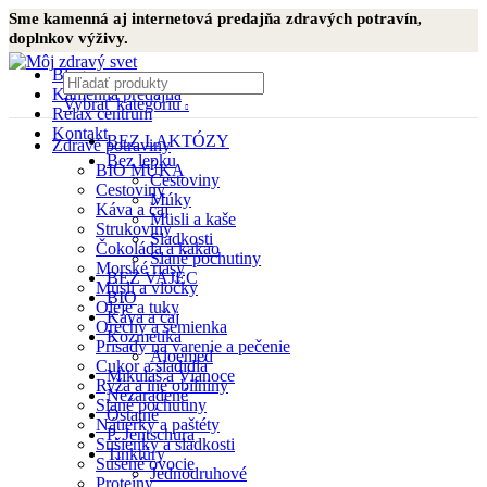
Sme kamenná aj internetová predajňa zdravých potravín,
doplnkov výživy.
Blog
Kamenná predajňa
Vybrať kategóriu
Relax centrum
Kontakt
BEZ LAKTÓZY
Zdravé potraviny
Bez lepku
BIO MÚKA
Cestoviny
Cestoviny
Múky
Káva a čaj
Müsli a kaše
Strukoviny
Sladkosti
Čokoláda a kakao
Slané pochutiny
Morské riasy
BEZ VAJEC
Müsli a vločky
BIO
Oleje a tuky
Káva a čaj
Orechy a semienka
Kozmetika
Prísady na varenie a pečenie
Aloemed
Cukor a sladidlá
Mikuláš a Vianoce
Ryža a iné obilniny
Nezaradené
Slané pochutiny
Ostatné
Nátierky a paštéty
P. Jentschura
Sušienky a sladkosti
Tinktúry
Sušené ovocie
Jednodruhové
Proteíny