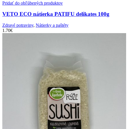
Pridať do obľúbených produktov
VETO ECO nátierka PATIFU delikates 100g
Zdravé potraviny
,
Nátierky a paštéty
1.70
€