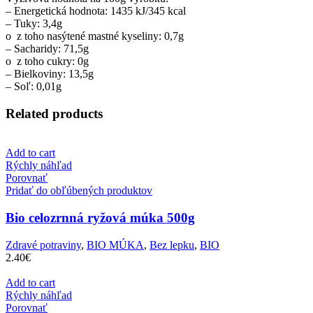
– Energetická hodnota: 1435 kJ/345 kcal
– Tuky: 3,4g
o z toho nasýtené mastné kyseliny: 0,7g
– Sacharidy: 71,5g
o z toho cukry: 0g
– Bielkoviny: 13,5g
– Soľ: 0,01g
Related products
Add to cart
Rýchly náhľad
Porovnať
Pridať do obľúbených produktov
Bio celozrnná ryžová múka 500g
Zdravé potraviny
,
BIO MÚKA
,
Bez lepku
,
BIO
2.40
€
Add to cart
Rýchly náhľad
Porovnať