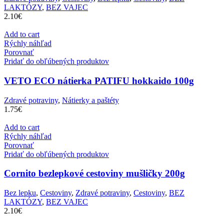
LAKTÓZY
,
BEZ VAJEC
2.10
€
Add to cart
Rýchly náhľad
Porovnať
Pridať do obľúbených produktov
VETO ECO nátierka PATIFU hokkaido 100g
Zdravé potraviny
,
Nátierky a paštéty
1.75
€
Add to cart
Rýchly náhľad
Porovnať
Pridať do obľúbených produktov
Cornito bezlepkové cestoviny mušličky 200g
Bez lepku
,
Cestoviny
,
Zdravé potraviny
,
Cestoviny
,
BEZ
LAKTÓZY
,
BEZ VAJEC
2.10
€