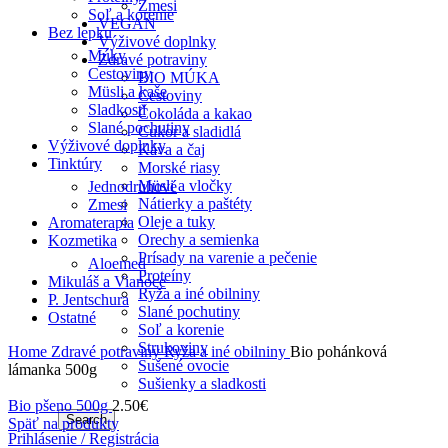
Zmesi
Soľ a korenie
VEGAN
Bez lepku
Výživové doplnky
Múky
Zdravé potraviny
Cestoviny
BIO MÚKA
Müsli a kaše
Cestoviny
Sladkosti
Čokoláda a kakao
Slané pochutiny
Cukor a sladidlá
Výživové doplnky
Káva a čaj
Tinktúry
Morské riasy
Müsli a vločky
Jednodruhové
Nátierky a paštéty
Zmesi
Oleje a tuky
Aromaterapia
Orechy a semienka
Kozmetika
Prísady na varenie a pečenie
Aloemed
Proteíny
Mikuláš a Vianoce
Ryža a iné obilniny
P. Jentschura
Slané pochutiny
Ostatné
Soľ a korenie
Strukoviny
Home
Zdravé potraviny
Ryža a iné obilniny
Bio pohánková
Sušené ovocie
lámanka 500g
Sušienky a sladkosti
Bio pšeno 500g
2.50
€
Search
Späť na produkty
Prihlásenie / Registrácia