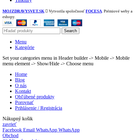
Tinktúry
MOJZDRAVYSVET.SK
Vytvorila spoločnosť
FOCESA
. Prémiové weby a
eshopy.
Search
Menu
Kategórie
Set your categories menu in Header builder -> Mobile -> Mobile
menu element -> Show/Hide -> Choose menu
Home
Blog
O nás
Kontakt
Obľúbené produkty
Porovnať
Prihlásenie / Registrácia
Nákupný košik
zavrieť
Facebook
Email
WhatsApp
WhatsApp
Obchod