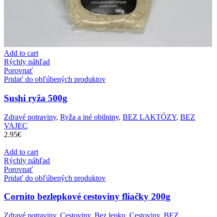
Add to cart
Rýchly náhľad
Porovnať
Pridať do obľúbených produktov
Sushi ryža 500g
Zdravé potraviny
,
Ryža a iné obilniny
,
BEZ LAKTÓZY
,
BEZ
VAJEC
2.95
€
Add to cart
Rýchly náhľad
Porovnať
Pridať do obľúbených produktov
Cornito bezlepkové cestoviny fliačky 200g
Zdravé potraviny
,
Cestoviny
,
Bez lepku
,
Cestoviny
,
BEZ