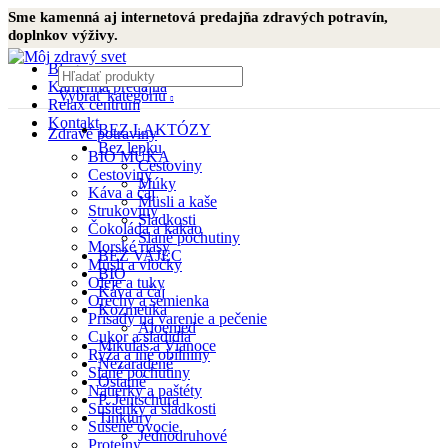
Sme kamenná aj internetová predajňa zdravých potravín,
doplnkov výživy.
Blog
Kamenná predajňa
Vybrať kategóriu
Relax centrum
Kontakt
BEZ LAKTÓZY
Zdravé potraviny
Bez lepku
BIO MÚKA
Cestoviny
Cestoviny
Múky
Káva a čaj
Müsli a kaše
Strukoviny
Sladkosti
Čokoláda a kakao
Slané pochutiny
Morské riasy
BEZ VAJEC
Müsli a vločky
BIO
Oleje a tuky
Káva a čaj
Orechy a semienka
Kozmetika
Prísady na varenie a pečenie
Aloemed
Cukor a sladidlá
Mikuláš a Vianoce
Ryža a iné obilniny
Nezaradené
Slané pochutiny
Ostatné
Nátierky a paštéty
P. Jentschura
Sušienky a sladkosti
Tinktúry
Sušené ovocie
Jednodruhové
Proteíny