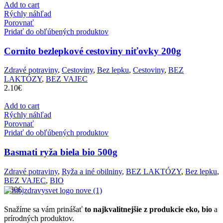
Add to cart
Rýchly náhľad
Porovnať
Pridať do obľúbených produktov
Cornito bezlepkové cestoviny niťovky 200g
Zdravé potraviny
,
Cestoviny
,
Bez lepku
,
Cestoviny
,
BEZ
LAKTÓZY
,
BEZ VAJEC
2.10
€
Add to cart
Rýchly náhľad
Porovnať
Pridať do obľúbených produktov
Basmati ryža biela bio 500g
Zdravé potraviny
,
Ryža a iné obilniny
,
BEZ LAKTÓZY
,
Bez lepku
,
BEZ VAJEC
,
BIO
3.30
€
Snažíme sa vám prinášať
to najkvalitnejšie z produkcie eko, bio
a
prírodných produktov.