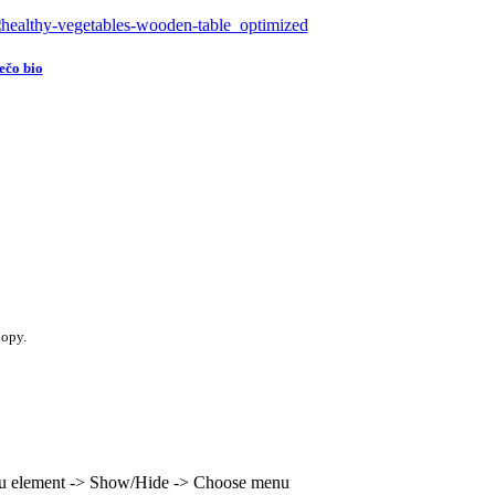
ečo bio
hopy.
enu element -> Show/Hide -> Choose menu