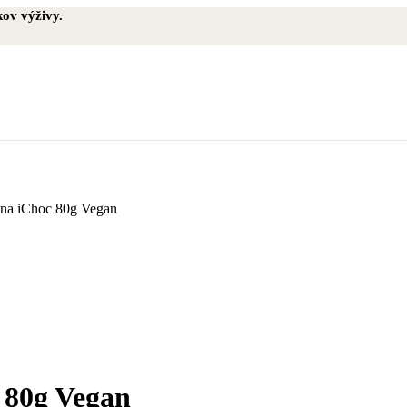
ov výživy.
čna iChoc 80g Vegan
 80g Vegan