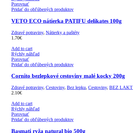
Porovnať
Pridať do obľúbených produktov
VETO ECO nátierka PATIFU delikates 100g
Zdravé potraviny
,
Nátierky a paštéty
1.70
€
Add to cart
Rýchly náhľad
Porovnať
Pridať do obľúbených produktov
Cornito bezlepkové cestoviny malé kocky 200g
Zdravé potraviny
,
Cestoviny
,
Bez lepku
,
Cestoviny
,
BEZ LAK
2.10
€
Add to cart
Rýchly náhľad
Porovnať
Pridať do obľúbených produktov
Basmati ryža natural bio 500g