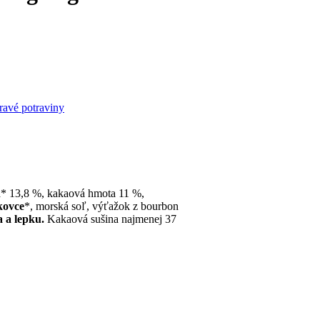
ravé potraviny
a* 13,8 %, kakaová hmota 11 %,
skovce
*, morská soľ, výťažok z bourbon
a a lepku.
Kakaová sušina najmenej 37