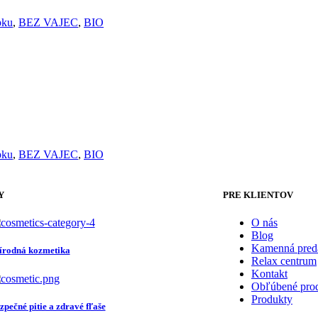
pku
,
BEZ VAJEC
,
BIO
pku
,
BEZ VAJEC
,
BIO
Y
PRE KLIENTOV
O nás
Blog
Kamenná pred
írodná kozmetika
Relax centrum
Kontakt
Obľúbené pro
Produkty
zpečné pitie a zdravé fľaše