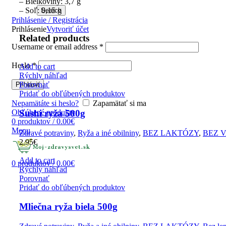
– Bielkoviny: 3,7 g
– Soľ: 0,15 g
Search
Prihlásenie / Registrácia
Prihlásenie
Vytvoriť účet
Related products
Username or email address
*
Heslo
*
Add to cart
Rýchly náhľad
Porovnať
Prihlásiť
Pridať do obľúbených produktov
Nepamätáte si heslo?
Zapamätať si ma
Obľúbené produkty
Sushi ryža 500g
0
produktov
/
0.00
€
Menu
Zdravé potraviny
,
Ryža a iné obilniny
,
BEZ LAKTÓZY
,
BEZ 
2.95
€
Add to cart
0
produktov
/
0.00
€
Rýchly náhľad
Porovnať
Pridať do obľúbených produktov
Mliečna ryža biela 500g