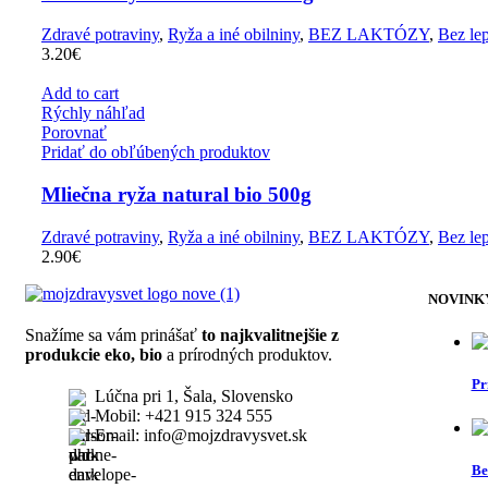
Zdravé potraviny
,
Ryža a iné obilniny
,
BEZ LAKTÓZY
,
Bez le
3.20
€
Add to cart
Rýchly náhľad
Porovnať
Pridať do obľúbených produktov
Mliečna ryža natural bio 500g
Zdravé potraviny
,
Ryža a iné obilniny
,
BEZ LAKTÓZY
,
Bez le
2.90
€
NOVINK
Snažíme sa vám prinášať
to najkvalitnejšie z
produkcie eko, bio
a prírodných produktov.
Pr
Lúčna pri 1, Šala, Slovensko
Mobil: +421 915 324 555
Email: info@mojzdravysvet.sk
Be