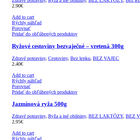
Zdravé potraviny
,
Ryža a iné obilniny
,
BEZ LAKTÓZY
,
Bez le
2.90
€
Add to cart
Rýchly náhľad
Porovnať
Pridať do obľúbených produktov
Ryžové cestoviny bezvaječné – vretená 300g
Zdravé potraviny
,
Cestoviny
,
Bez lepku
,
BEZ VAJEC
2.40
€
Add to cart
Rýchly náhľad
Porovnať
Pridať do obľúbených produktov
Jazmínová ryža 500g
Zdravé potraviny
,
Ryža a iné obilniny
,
BEZ LAKTÓZY
,
BEZ 
2.95
€
Add to cart
Rýchly náhľad